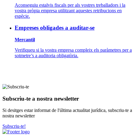
Aconseguiu estalvis fiscals per als vostres treballadors i la
vostra pròpia empresa utilitzant aquestes retribucions en
espècie.
Empreses obligades a auditar-se
Mercantil
Verifiqueu si la vostra empresa compleix els paràmetres per a
sotmetre’s a auditoria obligatòria.
Subscriu-te a nostra newsletter
Si desitges estar informat de l'última actualitat jurídica, subscriu-te a
nostra newsletter
Subscriu-te!